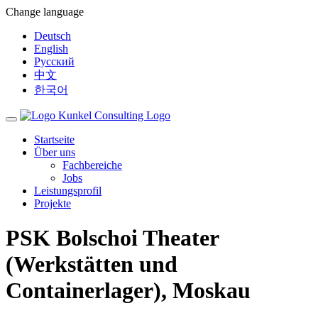
Change language
Deutsch
English
Русский
中文
한국어
Toggle
navigation
Startseite
Über uns
Fachbereiche
Jobs
Leistungsprofil
Projekte
PSK Bolschoi Theater
(Werkstätten und
Containerlager), Moskau